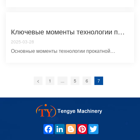
точность: Шероховатост...
Ключевые моменты технологии прокатной обработки
2025-03-28
Основные моменты технологии прокатной
обработки:Выбор материал&#...
<
1
...
5
6
7
F
L
B
P
T
A
I
L
I
W
C
N
O
N
I