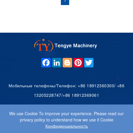
F
L
B
P
T
A
I
L
I
W
C
N
O
N
I
E
K
G
T
T
B
E
G
E
T
O
D
E
R
E
Мобильные телефоны/Телефон: +86 18912360300/ +86
O
I
R
E
R
K
N
S
13205228747/+86 18912369061
T
Адрес: Берег моста Шэньли, Улица Шэньли, Деревня Иньчэнь,
We use Cookie To improve your experience. Please read our
Посёлок Яншань, Район Хуэйшань, Город Уси
privacy policy to understand how we use it Cookie
Конфиденциальность