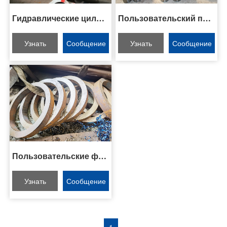
Гидравлические цилиндры на заказ
Пользовательский промышленный цилиндр
Узнать
Сообщение
Узнать
Сообщение
больше
онлайн
больше
онлайн
Пользовательские фланцы из нержавеющей стали
Узнать
Сообщение
больше
онлайн
1