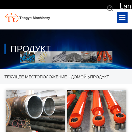
Lan
gua
ge
ПРОДУКТ
ТЕКУЩЕЕ МЕСТОПОЛОЖЕНИЕ：
ДОМОЙ
>
ПРОДУКТ
>
ПОДГОНЯННЫЙ ЦИЛИНДР