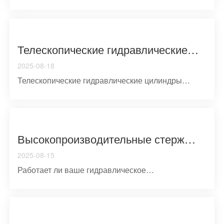
краеугольным камнем в...
Телескопические гидравлические цилиндры: принципы проектирования, механика эксплуатации и промышленное применение.
2025-08-18
Телескопические гидравлические цилиндры
представляют собой сп...
Высокопроизводительные стержничные цилиндры: критические компоненты для оптимизации гидравлической системы
2025-08-15
Работает ли ваше гидравлическое
оборудование на пиковой эффектl...