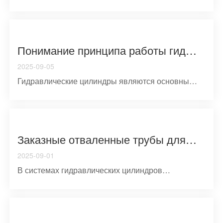
цилиндрические трубкl...
Понимание принципа работы гидравлических цилиндров, типов конструкции и технического обслуживания
2025-09-05
Гидравлические цилиндры являются основными
линейными приводам...
Заказные отваленные трубы для гидравлических цилиндров Ключевые преимущества конструкции Производство и промышленное применение
2025-09-01
В системах гидравлических цилиндров
оттачиваемая трубка - точна ...