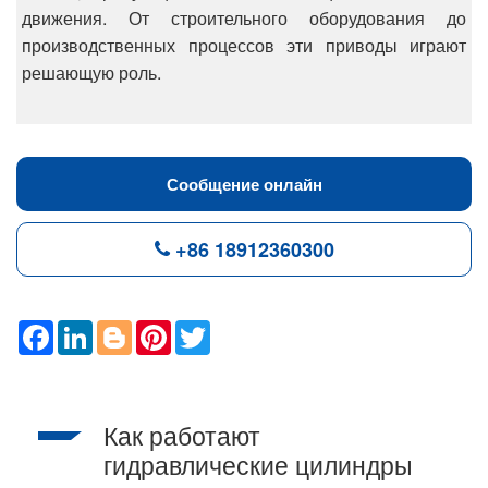
движения. От строительного оборудования до
производственных процессов эти приводы играют
решающую роль.
Сообщение онлайн
+86 18912360300
F
L
B
P
T
a
i
l
i
w
c
n
o
n
i
e
k
g
t
t
b
e
g
e
t
o
d
e
r
e
Как работают
o
I
r
e
r
k
n
s
гидравлические цилиндры
t