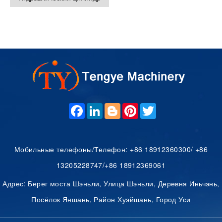
F
L
B
P
T
A
I
L
I
W
C
N
O
N
I
E
K
G
T
T
B
E
G
E
T
O
D
E
R
E
Мобильные телефоны/Телефон: +86 18912360300/ +86
O
I
R
E
R
K
N
S
13205228747/+86 18912369061
T
Адрес: Берег моста Шэньли, Улица Шэньли, Деревня Иньчэнь,
Посёлок Яншань, Район Хуэйшань, Город Уси