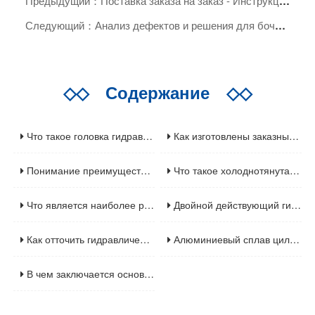
Предыдущий：Поставка заказа на заказ - Инструкции по заказам гидравлического цилиндра (Спецификации 194 - 160)
Следующий：Анализ дефектов и решения для бочек гидравлических цилиндров: ключ к повышению производительности и безопасности
◇◇
Содержание
◇◇
Что такое головка гидравлического цилиндра
Как изготовлены заказные металлические цилиндры
Понимание преимуществ хонингованных труб
Что такое холоднотянутая бесшовная трубка
Что является наиболее распространенным сбоем на гидравлическом цилиндре
Двойной действующий гидравлический цилиндр с передним фланцем
Как отточить гидравлический цилиндр
Алюминиевый сплав цилиндровой трубки для пневматического цилиндра
В чем заключается основная функция цилиндрового барреля