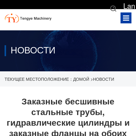
Lan
gua
ge
НОВОСТИ
ТЕКУЩЕЕ МЕСТОПОЛОЖЕНИЕ：
ДОМОЙ
>
НОВОСТИ
>
НОВОСТИ КОМПАНИИ
>
ЗАКАЗНЫЕ БЕСШИВНЫЕ
Заказные бесшивные
стальные трубы,
СТАЛЬНЫЕ ТРУБЫ, ГИДРАВЛИЧЕСКИЕ ЦИЛИНДРЫ И
гидравлические цилиндры и
ЗАКАЗНЫЕ ФЛАНЦЫ НА ОБОИХ КОНЦАХ ДЛЯ ДОСТАВКИ
заказные фланцы на обоих