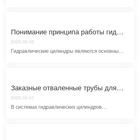
цилиндрические трубкl...
Понимание принципа работы гидравлических цилиндров, типов конструкции и технического обслуживания
2025-09-05
Гидравлические цилиндры являются основными
линейными приводам...
Заказные отваленные трубы для гидравлических цилиндров Ключевые преимущества конструкции Производство и промышленное применение
2025-09-01
В системах гидравлических цилиндров
оттачиваемая трубка - точна ...