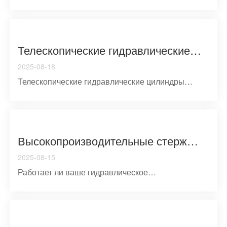
краеугольным камнем в...
Телескопические гидравлические цилиндры: принципы проектирования, механика эксплуатации и промышленное применение.
2025-08-18
Телескопические гидравлические цилиндры
представляют собой сп...
Высокопроизводительные стержничные цилиндры: критические компоненты для оптимизации гидравлической системы
2025-08-15
Работает ли ваше гидравлическое
оборудование на пиковой эффектl...