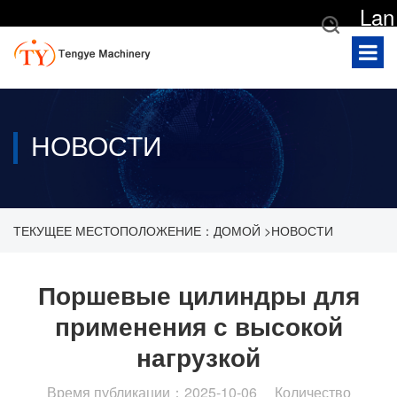
Lan
gua
ge
НОВОСТИ
ТЕКУЩЕЕ МЕСТОПОЛОЖЕНИЕ：
ДОМОЙ
>
НОВОСТИ
>
НОВОСТИ ОТРАСЛИ
>
ПОРШЕВЫЕ ЦИЛИНДРЫ ДЛЯ
Поршевые цилиндры для
применения с высокой
ПРИМЕНЕНИЯ С ВЫСОКОЙ НАГРУЗКОЙ
нагрузкой
Время публикации：2025-10-06 Количество