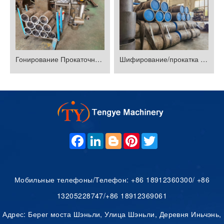
Гонирование Прокаточные трубы
Шифирование/прокатка стальных труб
F
L
B
P
T
A
I
L
I
W
C
N
O
N
I
E
K
G
T
T
B
E
G
E
T
O
D
E
R
E
Мобильные телефоны/Телефон: +86 18912360300/ +86
O
I
R
E
R
K
N
S
13205228747/+86 18912369061
T
Адрес: Берег моста Шэньли, Улица Шэньли, Деревня Иньчэнь,