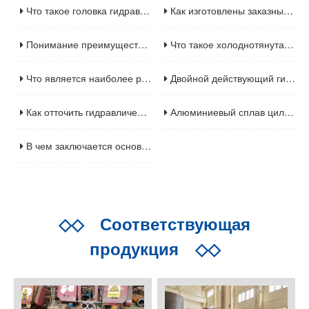
Что такое головка гидравлического цилиндра
Как изготовлены заказные металлические цилиндры
Понимание преимуществ хонингованных труб
Что такое холоднотянутая бесшовная трубка
Что является наиболее распространенным сбоем на гидравлическом цилиндре
Двойной действующий гидравлический цилиндр с передним фланцем
Как отточить гидравлический цилиндр
Алюминиевый сплав цилиндровой трубки для пневматического цилиндра
В чем заключается основная функция цилиндрового барреля
◇◇
Соответствующая
продукция
◇◇