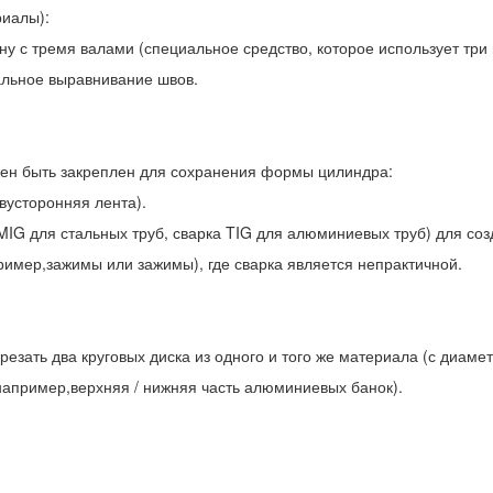
риалы):
ну с тремя валами (специальное средство, которое использует тр
альное выравнивание швов.
лжен быть закреплен для сохранения формы цилиндра:
двусторонняя лента).
MIG для стальных труб, сварка TIG для алюминиевых труб) для со
ример,зажимы или зажимы), где сварка является непрактичной.
ырезать два круговых диска из одного и того же материала (с диам
например,верхняя / нижняя часть алюминиевых банок).