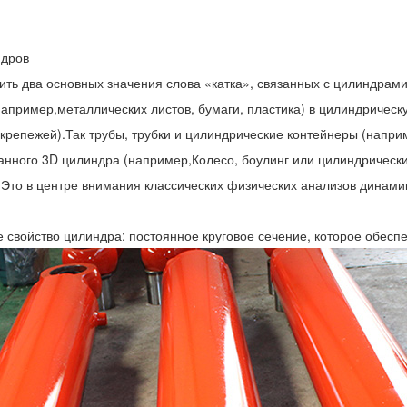
ндров
чить два основных значения слова «катка», связанных с цилиндрам
(например,металлических листов, бумаги, пластика) в цилиндричес
и крепежей).Так трубы, трубки и цилиндрические контейнеры (напр
ного 3D цилиндра (например,Колесо, боулинг или цилиндрический
то в центре внимания классических физических анализов динамик
войство цилиндра: постоянное круговое сечение, которое обеспе