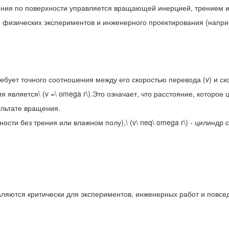
качения по поверхности управляется вращающей инерцией, трением
физических экспериментов и инженерного проектирования (напри
бует точного соотношения между его скоростью перевода (v) и ск
я является\ (v =\ omega r\).Это означает, что расстояние, которо
ультате вращения.
ости без трения или влажном полу),\ (v\ neq\ omega r\) - цилиндр
ляются критически для экспериментов, инженерных работ и повсе