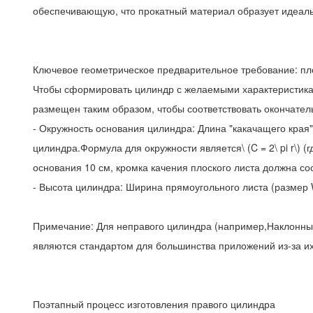
обеспечивающую, что прокатный материал образует идеал
Ключевое геометрическое предварительное требование: п
Чтобы сформировать цилиндр с желаемыми характеристикам
размещен таким образом, чтобы соответствовать окончате
- Окружность основания цилиндра: Длина "какачащего края"
цилиндра.Формула для окружности является\ (C = 2\ pi r\) (
основания 10 см, кромка качения плоского листа должна состав
- Высота цилиндра: Ширина прямоугольного листа (размер W
Примечание: Для неправого цилиндра (например,Наклонные
являются стандартом для большинства приложений из-за их
Поэтапный процесс изготовления правого цилиндра