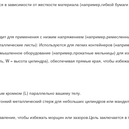
я в зависимости от жесткости материала (например,гибкой бумаги 
ходит для применения с низким напряжением (например,ремесленны
аллические листы): Используются для легких контейнеров (наприм
омышленное оборудование (например,прокатные мельницы) для изг
ть, W = высота цилиндра), обеспечивая прямые края, чтобы избеж
ным кромком (L) параллельно вашему телу.
,тонкий металлический стерж для небольших цилиндров или манди
давление, чтобы избежать морщин или зазоров.Цель заключается в т