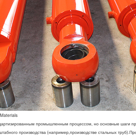
Materials
андартизированным промышленным процессом, но основные шаги 
табного производства (например,производстве стальных труб).Про