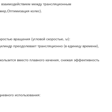
 и взаимодействием между трансляционным
мер,Оптимизация колес).
оростью вращения (угловой скоростью, ω):
е цилиндр преодолевает трансляционно (в единицу времени),
 скользится вместо плавного качения, снижая эффективность
дневного использования: