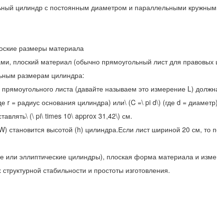
ьный цилиндр с постоянным диаметром и параллельными кружным
лоские размеры материала
и, плоский материал (обычно прямоугольный лист для правовых 
льным размерам цилиндра:
 прямоугольного листа (давайте называем это измерение L) должн
где r = радиус основания цилиндра) или\ (C =\ pi d\) (где d = диам
лять\ (\ pi\ times 10\ approx 31,42\) см.
) становится высотой (h) цилиндра.Если лист шириной 20 см, то 
 или эллиптические цилиндры), плоская форма материала и измен
 структурной стабильности и простоты изготовления.