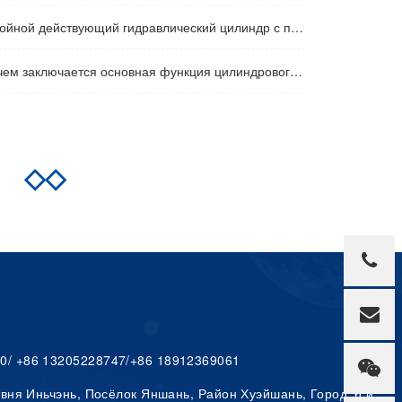
йной действующий гидравлический цилиндр с передним фланцем
ем заключается основная функция цилиндрового барреля
ия
◇◇
0/ +86 13205228747/+86 18912369061
вня Иньчэнь, Посёлок Яншань, Район Хуэйшань, Город Уси