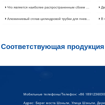
Что является наиболее распространенным сбоем на гидравлическом цилиндре
Дво
Алюминиевый сплав цилиндровой трубки для пневматического цилиндра
В ч
оответствующая продукц
Мобильные телефоны/Телефон: +86 1891236030
Адрес: Берег моста Шэньли, Улица Шэньли, Дере