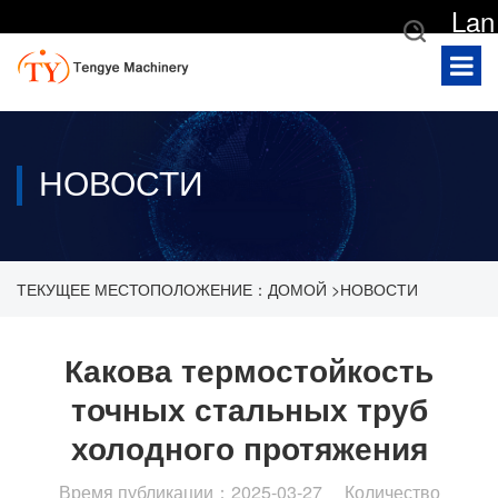
Lan
gua
ge
НОВОСТИ
ТЕКУЩЕЕ МЕСТОПОЛОЖЕНИЕ：
ДОМОЙ
>
НОВОСТИ
>
НОВОСТИ КОМПАНИИ
>
КАКОВА ТЕРМОСТОЙКОСТЬ
Какова термостойкость
точных стальных труб
ТОЧНЫХ СТАЛЬНЫХ ТРУБ ХОЛОДНОГО ПРОТЯЖЕНИЯ
холодного протяжения
Время публикации：2025-03-27 Количество