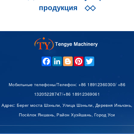
продукция
◇◇
F
L
B
P
T
A
I
L
I
W
C
N
O
N
I
E
K
G
T
T
B
E
G
E
T
O
D
E
R
E
Мобильные телефоны/Телефон: +86 18912360300/ +86
O
I
R
E
R
K
N
S
13205228747/+86 18912369061
T
Адрес: Берег моста Шэньли, Улица Шэньли, Деревня Иньчэнь,
Посёлок Яншань, Район Хуэйшань, Город Уси