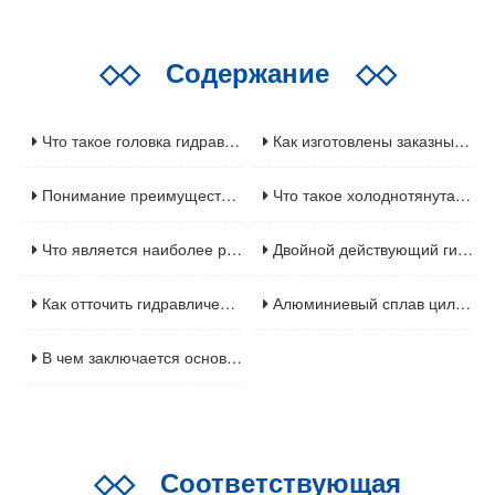
◇◇
Содержание
◇◇
Что такое головка гидравлического цилиндра
Как изготовлены заказные металлические цилиндры
Понимание преимуществ хонингованных труб
Что такое холоднотянутая бесшовная трубка
Что является наиболее распространенным сбоем на гидравлическом цилиндре
Двойной действующий гидравлический цилиндр с передним фланцем
Как отточить гидравлический цилиндр
Алюминиевый сплав цилиндровой трубки для пневматического цилиндра
В чем заключается основная функция цилиндрового барреля
◇◇
Соответствующая