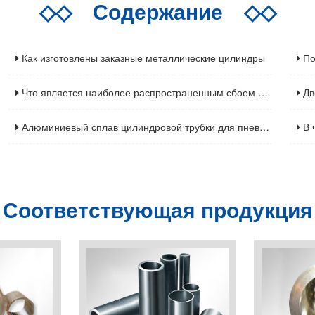
◇◇
Содержание
◇◇
Как изготовлены заказные металлические цилиндры
По
Что является наиболее распространенным сбоем на гидравлическом цилиндре
Дво
Алюминиевый сплав цилиндровой трубки для пневматического цилиндра
В ч
оответствующая продукц