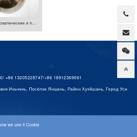
Точные гидравлические и пневматические цилиндровые бочки
0/ +86 13205228747/+86 18912369061
вня Иньчэнь, Посёлок Яншань, Район Хуэйшань, Город Уси
how we use it Cookie