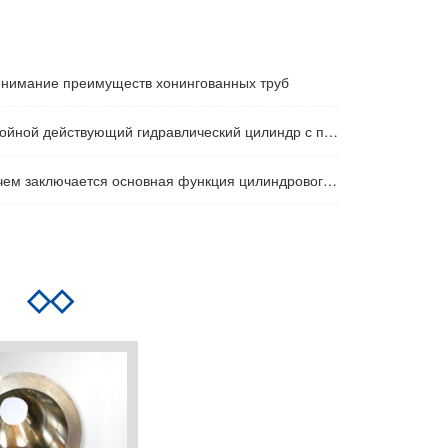
нимание преимуществ хонингованных труб
йной действующий гидравлический цилиндр с передним фланцем
ем заключается основная функция цилиндрового барреля
ия
◇◇