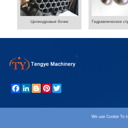
Цилиндровые бочки
F
L
B
P
T
A
I
L
I
W
C
N
O
N
I
E
K
G
T
T
B
E
G
E
T
O
D
E
R
E
O
I
R
E
R
We use Cookie To im
K
N
S
T