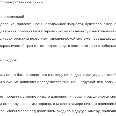
 производственные линии.
 трансмиссией
давление, приложенное к неподвижной жидкости, будет равномерно 
давление применяется к герметичному контейнеру с несколькими 
Эта характеристика позволяет гидравлической системе передавать
равлический крак может поднять груз в несколько тонн с неболь
цилиндров
масляного бака и подает его в камеру цилиндра через управляющи
 значение давления определяется внешней нагрузкой: чем больше
ает поршня к стороне низкого давления, и поршня расширяется син
инетическую энергию поршня, а масло в камере низкого давления 
ла, чтобы масло под давлением входило в другую камеру, приводя