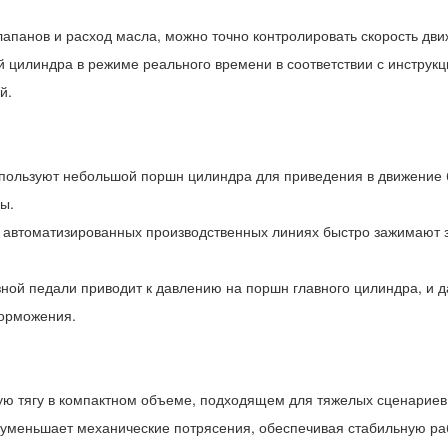
клапанов и расход масла, можно точно контролировать скорость д
й цилиндра в режиме реального времени в соответствии с инструк
й.
пользуют небольшой поршн цилиндра для приведения в движение б
ы.
автоматизированных производственных линиях быстро зажимают з
ной педали приводит к давлению на поршн главного цилиндра, и 
торможения.
ную тягу в компактном объеме, подходящем для тяжелых сценариев
 уменьшает механические потрясения, обеспечивая стабильную ра