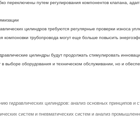
гибко переключены путем регулирования компонентов клапана, ада
тимизации
авлических цилиндров требуются регулярные проверки износа упло
 компоновки трубопровода могут еще больше повысить энергоэффе
дравлические цилиндры будут продолжать стимулировать инновац
 в выборе оборудования и техническом обслуживании, но и обесп
ю гидравлических цилиндров: анализ основных принципов и с
еских систем и пневматических систем и анализ промышленн